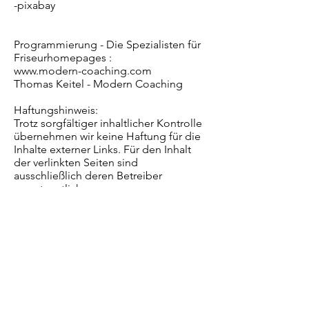
-pixabay
Programmierung - Die Spezialisten für
Friseurhomepages :
www.modern-coaching.com
Thomas Keitel - Modern Coaching
Haftungshinweis:
Trotz sorgfältiger inhaltlicher Kontrolle
übernehmen wir keine Haftung für die
Inhalte externer Links. Für den Inhalt
der verlinkten Seiten sind
ausschließlich deren Betreiber
verantwortlich.
Impressum
Friseur München Isarvorstadt
© 2021 by Mydream style
Friseur Goetheplatz
Datenschutz
Friseur Isarvorstadt
Friseur München Goetheplatz
Friseur Glockenbachviertel
Friseur München Isarvorstadt
Friseur
Goethepla